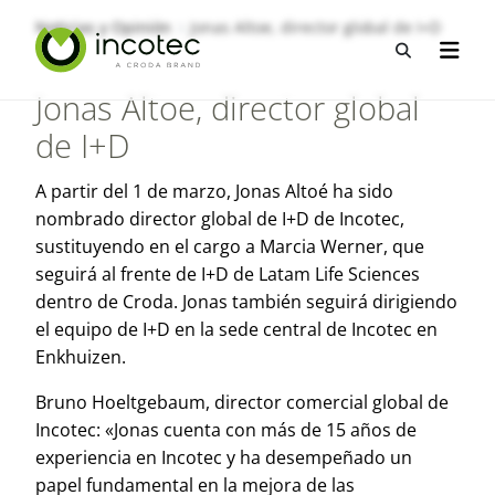
saltar
Saltar
Noticias y Opinión
Jonas Altoe, director global de I+D
al
al
Abrir b&
Abrir 
contenido
menú
Jonas Altoe, director global
de I+D
A partir del 1 de marzo, Jonas Altoé ha sido
nombrado director global de I+D de Incotec,
sustituyendo en el cargo a Marcia Werner, que
seguirá al frente de I+D de Latam Life Sciences
dentro de Croda. Jonas también seguirá dirigiendo
el equipo de I+D en la sede central de Incotec en
Enkhuizen.
Bruno Hoeltgebaum, director comercial global de
Incotec: «Jonas cuenta con más de 15 años de
experiencia en Incotec y ha desempeñado un
papel fundamental en la mejora de las