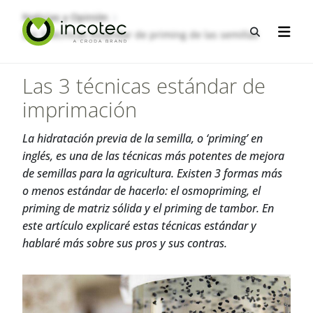
saltar
Saltar
Noticias y Opinión
al
al
Abrir b&
Las 3 técnicas estándar de priming de las semillas
Abrir 
contenido
menú
Las 3 técnicas estándar de
imprimación
La hidratación previa de la semilla, o ‘priming’ en
inglés, es una de las técnicas más potentes de mejora
de semillas para la agricultura. Existen 3 formas más
o menos estándar de hacerlo: el osmopriming, el
priming de matriz sólida y el priming de tambor. En
este artículo explicaré estas técnicas estándar y
hablaré más sobre sus pros y sus contras.