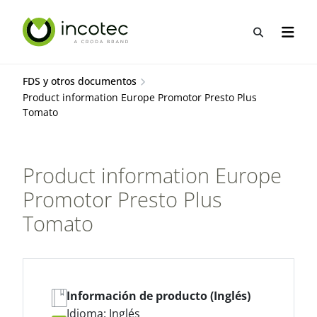
saltar
Saltar
al
al
Abrir b&
Abrir 
contenido
menú
FDS y otros documentos
Product information Europe Promotor Presto Plus
Tomato
Product information Europe
Promotor Presto Plus
Tomato
Información de producto (Inglés)
Idioma: Inglés