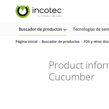
saltar
Saltar
al
al
contenido
menú
Buscador de productos
Tecnologías de semi
Página inicial
Buscador de productos
FDS y otros do
Product infor
Cucumber