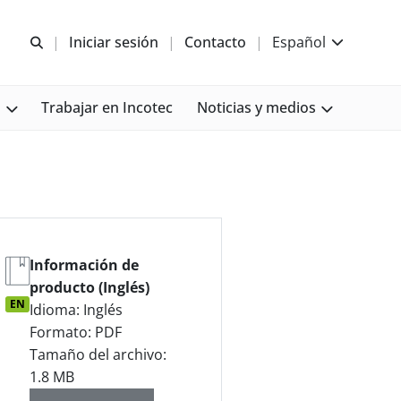
Abrir b&#250;squeda
Iniciar sesión
Contacto
Español
s
Trabajar en Incotec
Noticias y medios
Información de
producto (Inglés)
EN
Idioma: Inglés
Formato: PDF
Tamaño del archivo:
1.8 MB