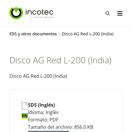
saltar
Saltar
al
al
Abrir b&
Abrir 
contenido
menú
FDS y otros documentos
Disco AG Red L-200 (India)
Disco AG Red L-200 (India)
Disco AG Red L-200 (India)
SDS (Inglés)
Idioma: Inglés
EN
Formato: PDF
Tamaño del archivo: 856.0 KB