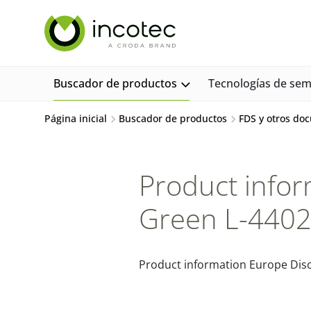
saltar
Saltar
al
al
contenido
menú
Buscador de productos
Tecnologías de semi
Página inicial
Buscador de productos
FDS y otros do
Product infor
Green L-440
Product information Europe Dis