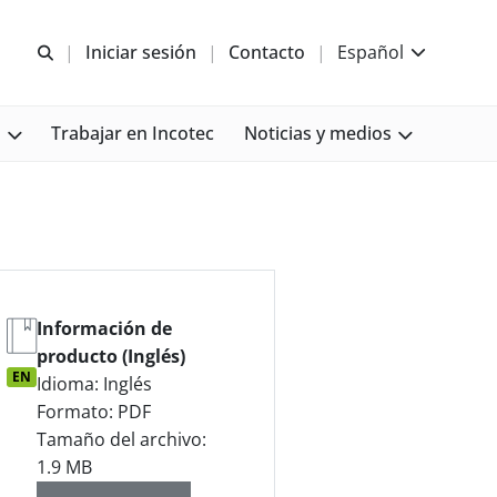
Abrir b&#250;squeda
Iniciar sesión
Contacto
Español
s
Trabajar en Incotec
Noticias y medios
Información de
producto (Inglés)
EN
Idioma: Inglés
Formato: PDF
Tamaño del archivo:
1.9 MB