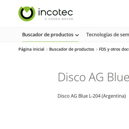
saltar
Saltar
al
al
contenido
menú
Buscador de productos
Tecnologías de semi
Página inicial
Buscador de productos
FDS y otros do
Disco AG Blue
Disco AG Blue L-204 (Argentina)