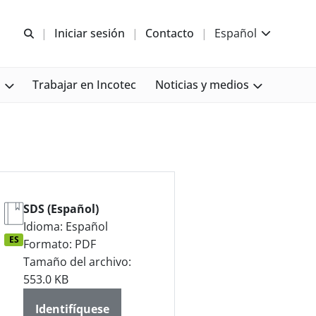
Abrir b&#250;squeda
Iniciar sesión
Contacto
Español
s
Trabajar en Incotec
Noticias y medios
SDS (Español)
Idioma: Español
ES
Formato: PDF
Tamaño del archivo:
553.0 KB
Identifíquese