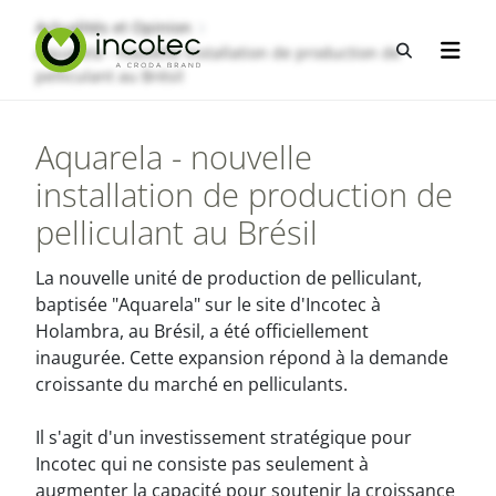
Aller
Aller
Actualités et Opinion
au
au
Recherche
Aquarela - nouvelle installation de production de
Ouvrir
contenu
menu
pelliculant au Brésil
Aquarela - nouvelle
installation de production de
pelliculant au Brésil
La nouvelle unité de production de pelliculant,
baptisée "Aquarela" sur le site d'Incotec à
Holambra, au Brésil, a été officiellement
inaugurée. Cette expansion répond à la demande
croissante du marché en pelliculants.
Il s'agit d'un investissement stratégique pour
Incotec qui ne consiste pas seulement à
augmenter la capacité pour soutenir la croissance