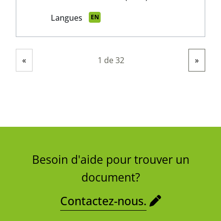
Langues
EN
Showing
Pages
1 de 32
«
»
Besoin d'aide pour trouver un
document?
Contactez-nous.