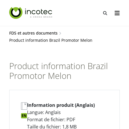
Aller
Aller
au
au
Recherche
Ouvrir
contenu
menu
FDS et autres documents
Product information Brazil Promotor Melon
Product information Brazil
Promotor Melon
Information produit (Anglais)
Langue: Anglais
EN
Format de fichier: PDF
Taille du fichier: 1,8 MB