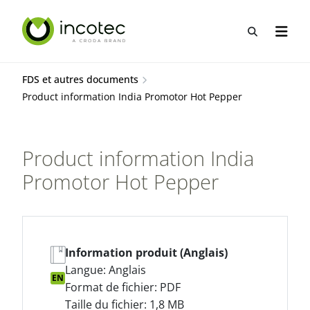
Aller
Aller
au
au
Recherche
Ouvrir
contenu
menu
FDS et autres documents
Product information India Promotor Hot Pepper
Product information India
Promotor Hot Pepper
Information produit (Anglais)
Langue: Anglais
EN
Format de fichier: PDF
Taille du fichier: 1,8 MB