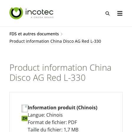
Aller
Aller
au
au
Recherche
Ouvrir
contenu
menu
FDS et autres documents
Product information China Disco AG Red L-330
Product information China
Disco AG Red L-330
Information produit (Chinois)
Langue: Chinois
ZH
Format de fichier: PDF
Taille du fichier: 1,7 MB