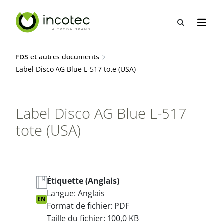
Aller
Aller
au
au
Recherche
Ouvrir
contenu
menu
FDS et autres documents
Label Disco AG Blue L-517 tote (USA)
Label Disco AG Blue L-517
tote (USA)
Étiquette (Anglais)
Langue: Anglais
EN
Format de fichier: PDF
Taille du fichier: 100,0 KB