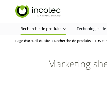
Aller
Aller
au
au
contenu
menu
Recherche de produits
Technologies d
Page d'accueil du site
Recherche de produits
FDS et
Marketing sh