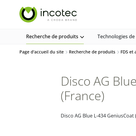
Aller
Aller
au
au
contenu
menu
Recherche de produits
Technologies d
Page d'accueil du site
Recherche de produits
FDS et
Disco AG Blu
(France)
Disco AG Blue L-434 GeniusCoat 