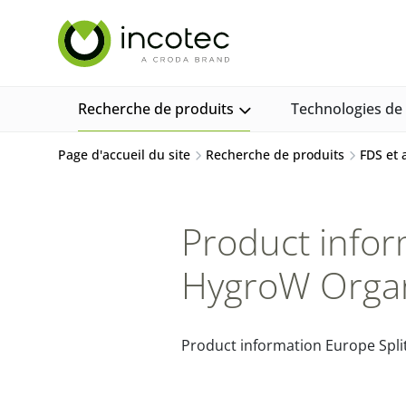
Aller
Aller
au
au
contenu
menu
Recherche de produits
Technologies d
Page d'accueil du site
Recherche de produits
FDS et
Product inform
HygroW Organ
Product information Europe Split