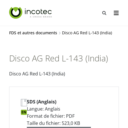
Aller
Aller
au
au
Recherche
Ouvrir
contenu
menu
FDS et autres documents
Disco AG Red L-143 (India)
Disco AG Red L-143 (India)
Disco AG Red L-143 (India)
SDS (Anglais)
Langue: Anglais
EN
Format de fichier: PDF
Taille du fichier: 523,0 KB