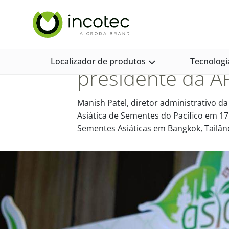
Ir
Pular
Home
Notícias e Mídia
Notícias e Opinião
Manish Pa
para
para
o
o
conteúdo
menu
Manish Patel, da 
Localizador de produtos
Tecnologi
presidente da A
Manish Patel, diretor administrativo da 
Asiática de Sementes do Pacífico em 
Sementes Asiáticas em Bangkok, Tailân