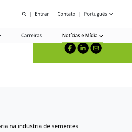
Abrir pesquisa
Entrar
Contato
Português
Carreiras
Notícias e Mídia
Compartilhe isso no
Facebook
LinkedIn
Mail
ória na indústria de sementes