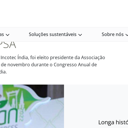
tel, da Incotec, eleito presidente da APSA
Incotec, eleito
as
Soluções sustentáveis
Sobre nós
PSA
Incotec Índia, foi eleito presidente da Associação
17 de novembro durante o Congresso Anual de
dia.
Longa hist