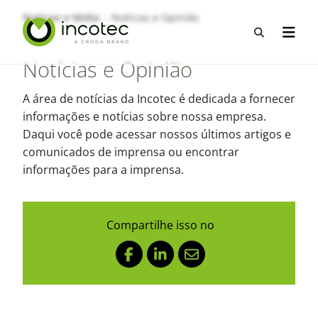
Ir
Pular
Notícias e Mídia
Notícias e Opinião
para
para
Abrir pes
Abrir 
o
o
conteúdo
menu
Notícias e Opinião
A área de notícias da Incotec é dedicada a fornecer
informações e notícias sobre nossa empresa.
Daqui você pode acessar nossos últimos artigos e
comunicados de imprensa ou encontrar
informações para a imprensa.
Compartilhe isso no
Facebook
LinkedIn
Mail