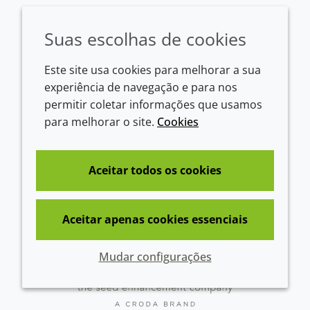
LinkedIn
Youtube
Instagram
Suas escolhas de cookies
Empresa
Legal
Este site usa cookies para melhorar a sua
experiência de navegação e para nos
Sobre nós
Termos e condições
permitir coletar informações que usamos
Contato
Política de privacidade
para melhorar o site.
Cookies
Croda.com
Declaração de Acessibilidade
Política de Cookies
Aceitar todos os cookies
Conditions of sale
Aceitar apenas cookies essenciais
Mudar configurações