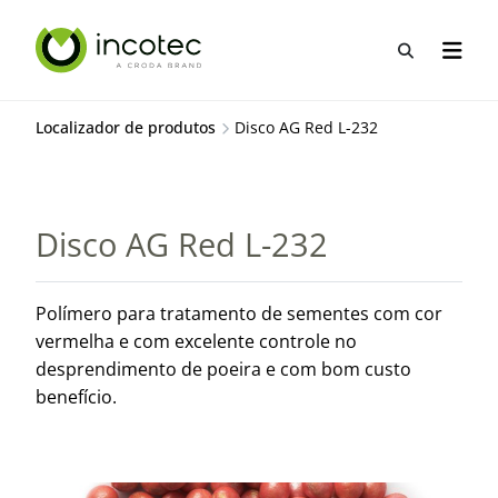
Ir
Pular
para
para
Abrir pes
Abrir 
o
o
conteúdo
menu
Localizador de produtos
Disco AG Red L-232
Disco AG Red L-232
Polímero para tratamento de sementes com cor
vermelha e com excelente controle no
desprendimento de poeira e com bom custo
benefício.