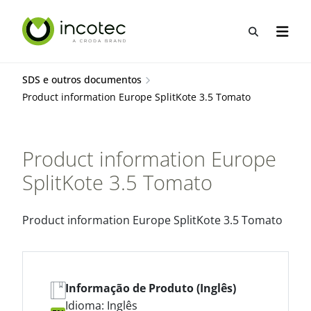
Ir
Pular
para
para
Abrir pes
Abrir 
o
o
conteúdo
menu
SDS e outros documentos
Product information Europe SplitKote 3.5 Tomato
Product information Europe
SplitKote 3.5 Tomato
Product information Europe SplitKote 3.5 Tomato
Informação de Produto (Inglês)
Idioma: Inglês