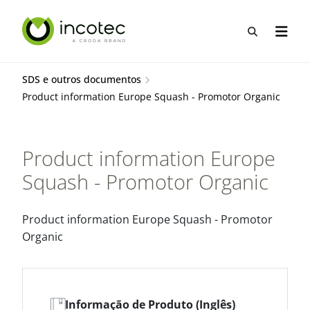
Ir
Pular
para
para
Abrir pes
Abrir 
o
o
conteúdo
menu
SDS e outros documentos
Product information Europe Squash - Promotor Organic
Product information Europe
Squash - Promotor Organic
Product information Europe Squash - Promotor
Organic
Informação de Produto (Inglês)