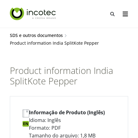
Ir
Pular
para
para
Abrir pes
Abrir 
o
o
conteúdo
menu
SDS e outros documentos
Product information India SplitKote Pepper
Product information India
SplitKote Pepper
Informação de Produto (Inglês)
Idioma: Inglês
EN
Formato: PDF
Tamanho do arquivo: 1,8 MB