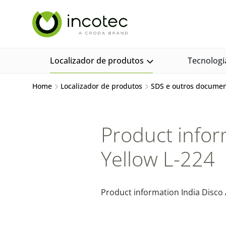
Ir
Pular
para
para
o
o
conteúdo
menu
Localizador de produtos
Tecnologi
Home
Localizador de produtos
SDS e outros docume
Product infor
Yellow L-224
Product information India Disco 