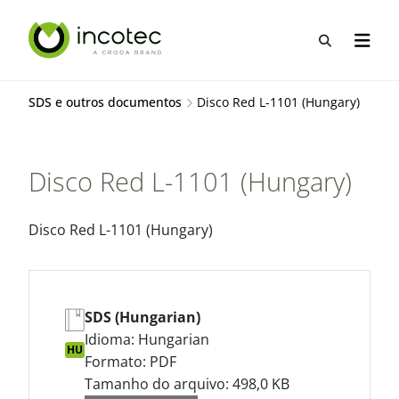
Ir
Pular
para
para
Abrir pes
Abrir 
o
o
conteúdo
menu
SDS e outros documentos
Disco Red L-1101 (Hungary)
Disco Red L-1101 (Hungary)
Disco Red L-1101 (Hungary)
SDS (Hungarian)
Idioma: Hungarian
HU
Formato: PDF
Tamanho do arquivo: 498,0 KB