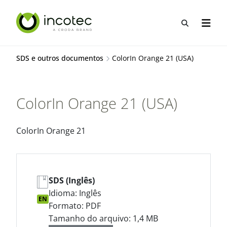
Ir
Pular
para
para
Abrir pes
Abrir 
o
o
conteúdo
menu
SDS e outros documentos
ColorIn Orange 21 (USA)
ColorIn Orange 21 (USA)
ColorIn Orange 21
SDS (Inglês)
Idioma: Inglês
EN
Formato: PDF
Tamanho do arquivo: 1,4 MB