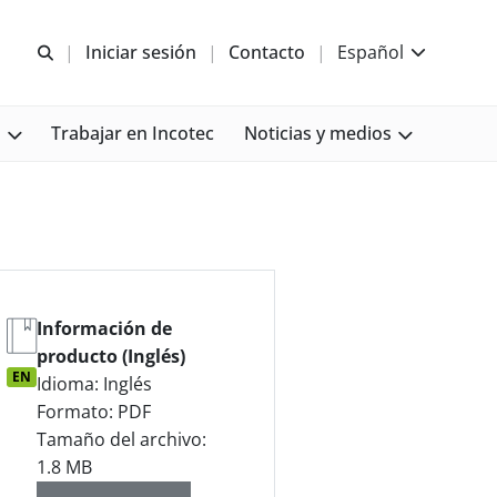
Abrir b&#250;squeda
Iniciar sesión
Contacto
Español
s
Trabajar en Incotec
Noticias y medios
Información de
producto (Inglés)
EN
Idioma: Inglés
Formato: PDF
Tamaño del archivo:
1.8 MB