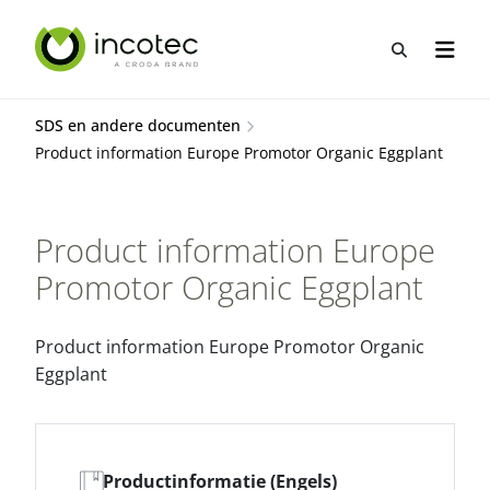
Sla
Sla
over
over
Open zo
Open n
naar
naar
hoofdpagina
menu
SDS en andere documenten
Product information Europe Promotor Organic Eggplant
Product information Europe
Promotor Organic Eggplant
Product information Europe Promotor Organic
Eggplant
Productinformatie (Engels)