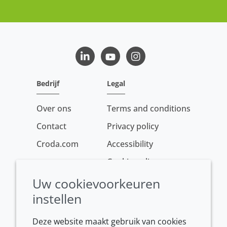
LinkedIn
Youtube
Instagram
Bedrijf
Legal
Over ons
Terms and conditions
Contact
Privacy policy
Croda.com
Accessibility
Cookie policy
Conditions of sale
Uw cookievoorkeuren
instellen
Deze website maakt gebruik van cookies