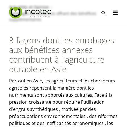
Aller
Aller
Actualités et Opinion
au
au
Recherche
Enrobages de semences offrant des bénéfices
Ouvrir
contenu
menu
supplémentaires
3 façons dont les enrobages
aux bénéfices annexes
contribuent à l'agriculture
durable en Asie
Partout en
Asie
, les
agriculteurs
et les
chercheurs
agricoles
repensent la
manière
dont
les
nutriments
sont
apportés
aux
cultures. Face à la
pression
croissante
pour
réduire
l'utilisation
d'engrais
synthétiques
,
motivée
par des
préoccupations
environnementales
, des
réformes
politiques
et des
inefficacités
agronomiques
, les