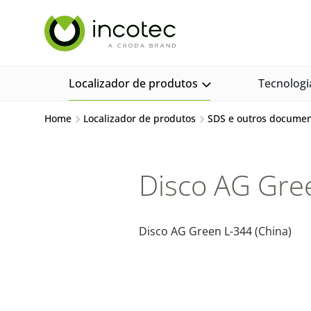
Ir
Pular
para
para
o
o
conteúdo
menu
Localizador de produtos
Tecnologi
Home
Localizador de produtos
SDS e outros docume
Disco AG Gree
Disco AG Green L-344 (China)