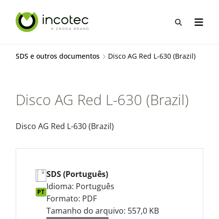
Ir
Pular
para
para
Abrir pes
Abrir 
o
o
conteúdo
menu
SDS e outros documentos
Disco AG Red L-630 (Brazil)
Disco AG Red L-630 (Brazil)
Disco AG Red L-630 (Brazil)
SDS (Português)
Idioma: Português
PT
Formato: PDF
Tamanho do arquivo: 557,0 KB