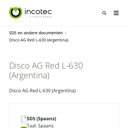
Sla
Sla
over
over
Open zo
Open n
naar
naar
hoofdpagina
menu
SDS en andere documenten
Disco AG Red L-630 (Argentina)
Disco AG Red L-630
(Argentina)
Disco AG Red L-630 (Argentina)
SDS (Spaans)
Taal: Spaans