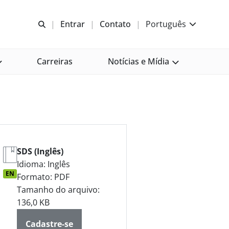
Abrir pesquisa
Entrar
Contato
Português
Carreiras
Notícias e Mídia
SDS (Inglês)
Idioma: Inglês
EN
Formato: PDF
Tamanho do arquivo:
136,0 KB
Cadastre-se