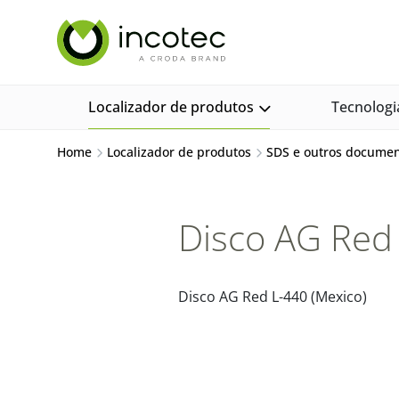
Ir
Pular
para
para
o
o
conteúdo
menu
Localizador de produtos
Tecnologi
Home
Localizador de produtos
SDS e outros docume
Disco AG Red 
Disco AG Red L-440 (Mexico)