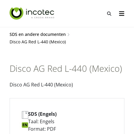
Sla
Sla
over
over
Open zo
Open n
naar
naar
hoofdpagina
menu
SDS en andere documenten
Disco AG Red L-440 (Mexico)
Disco AG Red L-440 (Mexico)
Disco AG Red L-440 (Mexico)
SDS (Engels)
Taal: Engels
EN
Format: PDF