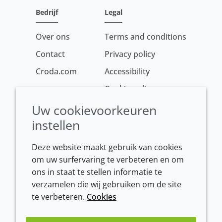
Bedrijf
Legal
Over ons
Terms and conditions
Contact
Privacy policy
Croda.com
Accessibility
Cookie policy
Conditions of sale
Uw cookievoorkeuren
instellen
Deze website maakt gebruik van cookies
om uw surfervaring te verbeteren en om
ons in staat te stellen informatie te
verzamelen die wij gebruiken om de site
te verbeteren.
Cookies
Westeinde 107
1601 BL Enkhuizen