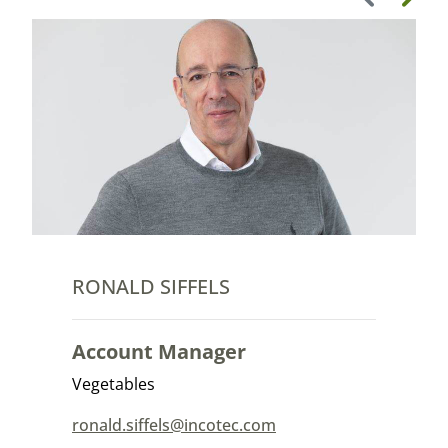
Vorige
Volge
RONALD SIFFELS
Account Manager
Vegetables
ronald.siffels@incotec.com