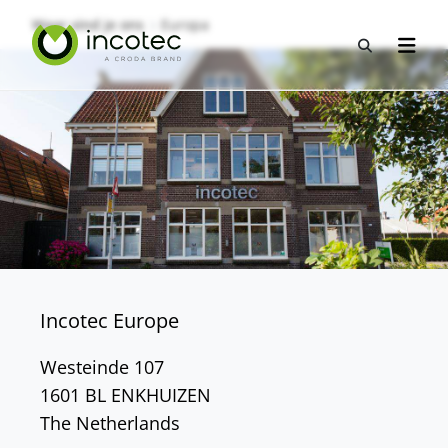
Sla
Sla
Waar vind je ons
Europa
over
over
Open zo
Open n
naar
naar
hoofdpagina
menu
Incotec Europe
Westeinde 107
1601 BL ENKHUIZEN
The Netherlands