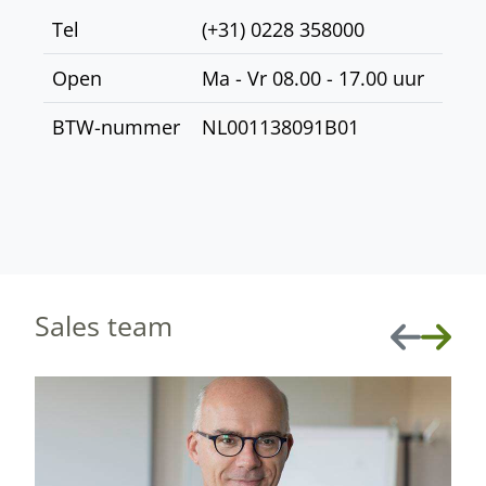
Tel
(+31) 0228 358000
Open
Ma - Vr 08.00 - 17.00 uur
BTW-nummer
NL001138091B01
Sales team
Vorige
Volge