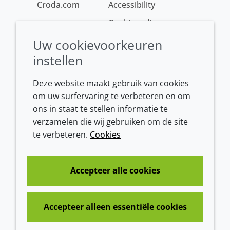
Croda.com
Accessibility
Cookie policy
Conditions of sale
Uw cookievoorkeuren
instellen
Deze website maakt gebruik van cookies
om uw surfervaring te verbeteren en om
ons in staat te stellen informatie te
verzamelen die wij gebruiken om de site
te verbeteren.
Cookies
Westeinde 107
1601 BL Enkhuizen
The Netherlands
Accepteer alle cookies
Tel:
+31 (0)228 358000
Accepteer alleen essentiële cookies
© 2026 Croda International Plc