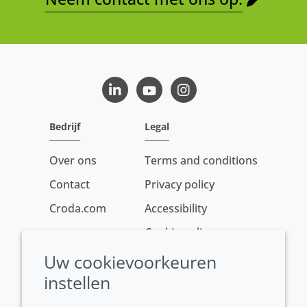
LinkedIn
Youtube
Instagram
Bedrijf
Legal
Over ons
Terms and conditions
Contact
Privacy policy
Croda.com
Accessibility
Cookie policy
Conditions of sale
Uw cookievoorkeuren
instellen