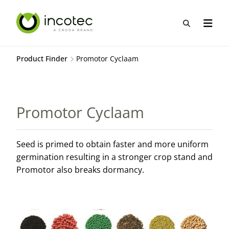
Sla
Sla
over
over
Open zo
Open n
naar
naar
hoofdpagina
menu
Product Finder
Promotor Cyclaam
Promotor Cyclaam
Seed is primed to obtain faster and more uniform
germination resulting in a stronger crop stand and
Promotor also breaks dormancy.