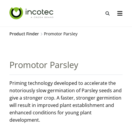
Sla
Sla
over
over
Open zo
Open n
naar
naar
hoofdpagina
menu
Product Finder
Promotor Parsley
Promotor Parsley
Priming technology developed to accelerate the
notoriously slow germination of Parsley seeds and
give a stronger crop. A faster, stronger germintion
will result in improved plant establishment and
enhanced conditions for young plant
development.