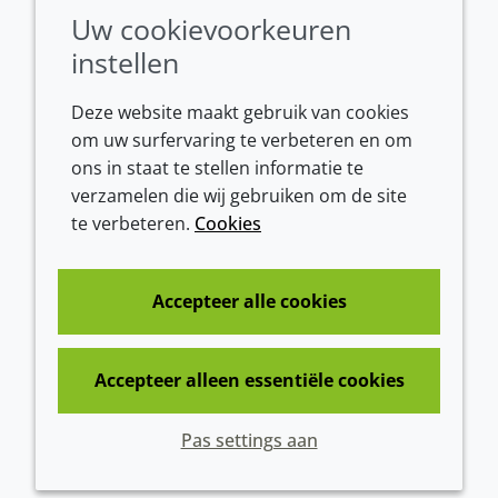
Conditions of sale
Uw cookievoorkeuren
instellen
Deze website maakt gebruik van cookies
om uw surfervaring te verbeteren en om
ons in staat te stellen informatie te
verzamelen die wij gebruiken om de site
te verbeteren.
Cookies
Westeinde 107
1601 BL Enkhuizen
The Netherlands
Accepteer alle cookies
Tel:
+31 (0)228 358000
Accepteer alleen essentiële cookies
© 2026 Croda International Plc
Pas settings aan