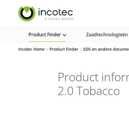
Sla
Sla
over
over
naar
naar
hoofdpagina
menu
Product Finder
Zaadtechnologieën
Incotec Home
Product Finder
SDS en andere docume
Product inform
2.0 Tobacco