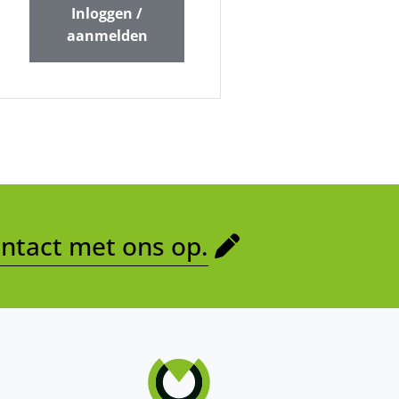
Inloggen /
aanmelden
tact met ons op.