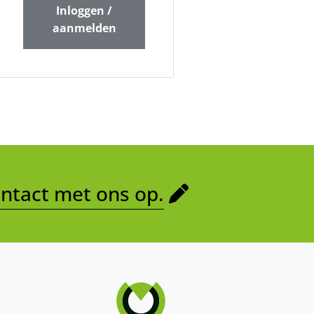
Inloggen /
aanmelden
tact met ons op.