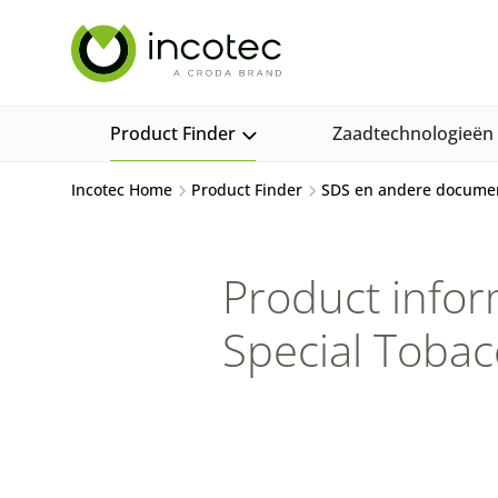
Sla
Sla
over
over
naar
naar
hoofdpagina
menu
Product Finder
Zaadtechnologieën
Incotec Home
Product Finder
SDS en andere docume
Product infor
Special Tobac