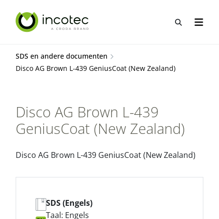
Sla
Sla
over
over
Open zo
Open n
naar
naar
hoofdpagina
menu
SDS en andere documenten
Disco AG Brown L-439 GeniusCoat (New Zealand)
Disco AG Brown L-439
GeniusCoat (New Zealand)
Disco AG Brown L-439 GeniusCoat (New Zealand)
SDS (Engels)
Taal: Engels