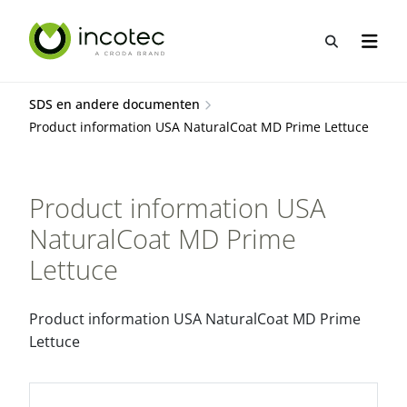
Sla
Sla
over
over
Open zo
Open n
naar
naar
hoofdpagina
menu
SDS en andere documenten
Product information USA NaturalCoat MD Prime Lettuce
Product information USA
NaturalCoat MD Prime
Lettuce
Product information USA NaturalCoat MD Prime
Lettuce