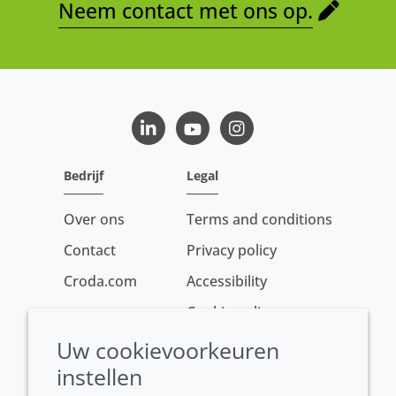
Neem contact met ons op.
LinkedIn
Youtube
Instagram
Bedrijf
Legal
Over ons
Terms and conditions
Contact
Privacy policy
Croda.com
Accessibility
Cookie policy
Conditions of sale
Uw cookievoorkeuren
instellen