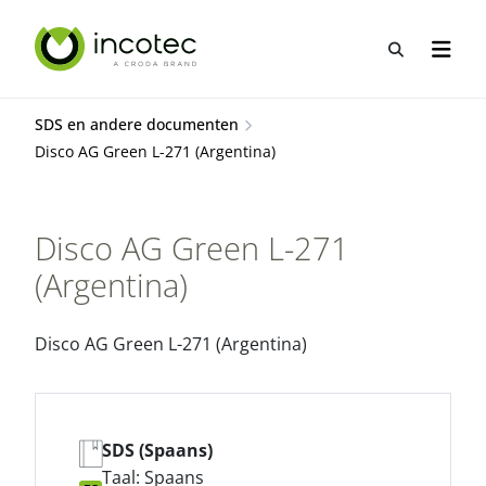
Sla
Sla
over
over
Open zo
Open n
naar
naar
hoofdpagina
menu
SDS en andere documenten
Disco AG Green L-271 (Argentina)
Disco AG Green L-271
(Argentina)
Disco AG Green L-271 (Argentina)
SDS (Spaans)
Taal: Spaans