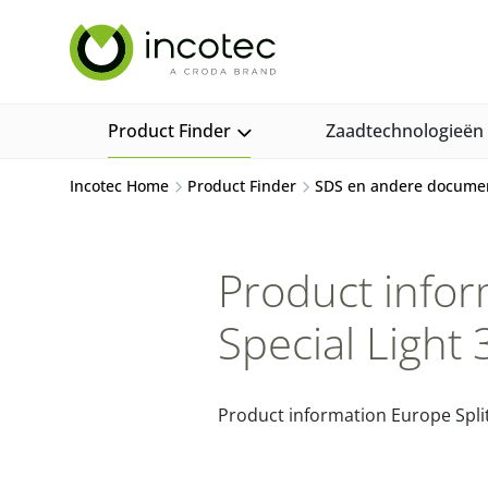
Sla
Sla
over
over
naar
naar
hoofdpagina
menu
Product Finder
Zaadtechnologieën
Incotec Home
Product Finder
SDS en andere docume
Product inform
Special Light
Product information Europe Split