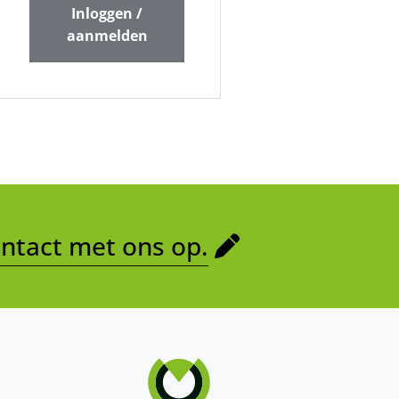
Inloggen /
aanmelden
tact met ons op.