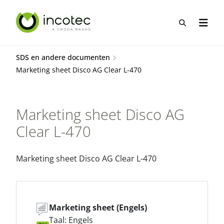
Sla
Sla
over
over
Open zo
Open n
naar
naar
hoofdpagina
menu
SDS en andere documenten
Marketing sheet Disco AG Clear L-470
Marketing sheet Disco AG
Clear L-470
Marketing sheet Disco AG Clear L-470
Marketing sheet (Engels)
Taal: Engels