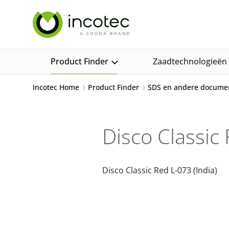
Sla
Sla
over
over
naar
naar
hoofdpagina
menu
Product Finder
Zaadtechnologieën
Incotec Home
Product Finder
SDS en andere docume
Disco Classic 
Disco Classic Red L-073 (India)