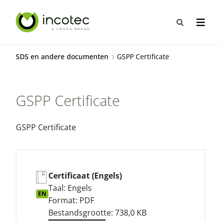
Sla
Sla
over
over
Open zo
Open n
naar
naar
hoofdpagina
menu
SDS en andere documenten
GSPP Certificate
GSPP Certificate
GSPP Certificate
Certificaat (Engels)
Taal: Engels
EN
Format: PDF
Bestandsgrootte: 738,0 KB