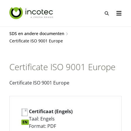
Sla
Sla
over
over
Open zo
Open n
naar
naar
hoofdpagina
menu
SDS en andere documenten
Certificate ISO 9001 Europe
Certificate ISO 9001 Europe
Certificate ISO 9001 Europe
Certificaat (Engels)
Taal: Engels
EN
Format: PDF