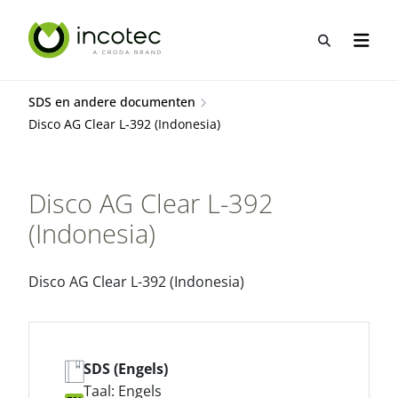
Sla
Sla
over
over
Open zo
Open n
naar
naar
hoofdpagina
menu
SDS en andere documenten
Disco AG Clear L-392 (Indonesia)
Disco AG Clear L-392
(Indonesia)
Disco AG Clear L-392 (Indonesia)
SDS (Engels)
Taal: Engels