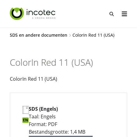
Sla
Sla
over
over
Open zo
Open n
naar
naar
hoofdpagina
menu
SDS en andere documenten
ColorIn Red 11 (USA)
ColorIn Red 11 (USA)
ColorIn Red 11 (USA)
SDS (Engels)
Taal: Engels
EN
Format: PDF
Bestandsgrootte: 1,4 MB