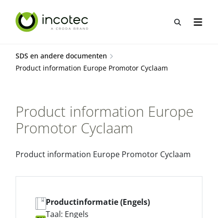
Sla
Sla
over
over
Open zo
Open n
naar
naar
hoofdpagina
menu
SDS en andere documenten
Product information Europe Promotor Cyclaam
Product information Europe
Promotor Cyclaam
Product information Europe Promotor Cyclaam
Productinformatie (Engels)
Taal: Engels